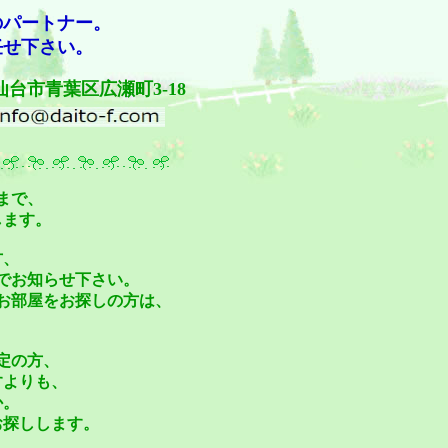
のパートナー。
任せ下さい。
市青葉区広瀬町3-18
まで、
します。
方、
でお知らせ下さい。
お部屋をお探しの方は、
定の方、
すよりも、
か。
お探しします。