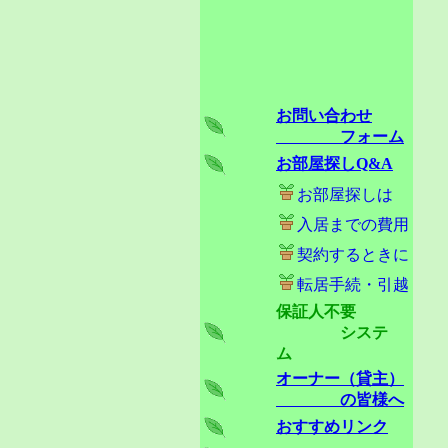
お問い合わせ
フォーム
お部屋探しQ&A
お部屋探しは
入居までの費用
契約するときに
転居手続・引越
保証人不要
システ
ム
オーナー（貸主）
の皆様へ
おすすめリンク