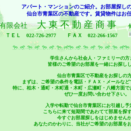
アパート・マンションのご紹介。お部屋探し
仙台市青葉区の不動産です。賃貸物件はお
大 東 不 動 産 商 事
有限会社
仙台
ＴＥＬ 022-726-2977
ＦＡＸ 022-266-1567
学生さんから社会人・ファミリーの方
皆様のご希望のお部屋を一緒にお探し
仙台市青葉区で不動産をお探しの
まずは、ご希望の条件を電話・ＦＡＸ・メールなど
特に、柏木・通町・木町通・木町・広瀬町・八幡方面で
ぜひ一度お問い合わせ下さい。
入学や転勤で仙台市青葉区にお引越し予
こちらに来て短期間であわてて部屋を探
今すぐお部屋探しをはじめません
あなたのかわりに、当社がご希望のお部屋を